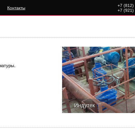
+7 (812)
Контакты
+7 (921)
матуры.
Индутек