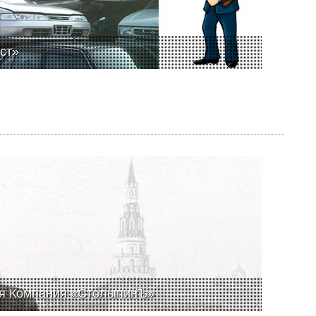
ст»
ая Компания «СтолыпинЪ»