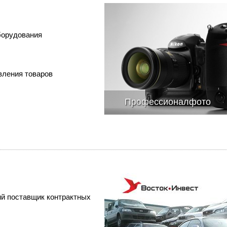
борудования
вления товаров
Профессионалфото
ий поставщик контрактных